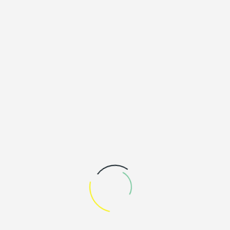
Aussprache zu den Berichten
Entlastung des Vorstandes
Vorstandswahlen
- Wahl eines/einer Wahlleiter/in
- Wahl der/des Vorsitzenden
- Wahl der/des stellvertretenden Vorsitzenden
- Wahl der/des Geschäftsführers/in
- Wahl der/des Schriftführers/in
- Wahl von Beisitzer/innen
- Wahl von zwei Kassenprüfer/innen
Verschiedenes
Wir freuen uns auf Ihre Teilnahme und einen
inspirierenden Austausch.
ZURÜCK