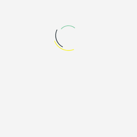
m Sorpesee, Sparkassen im Hochsauerlan
 Südwestfalen in Meschede und das zdi 
onsel-Hörsaal der Fachhochschule Südwes
kostenfrei. Da die Platzzahl während der 
berücksichtigen. Mehr Informationen u
ZURÜCK