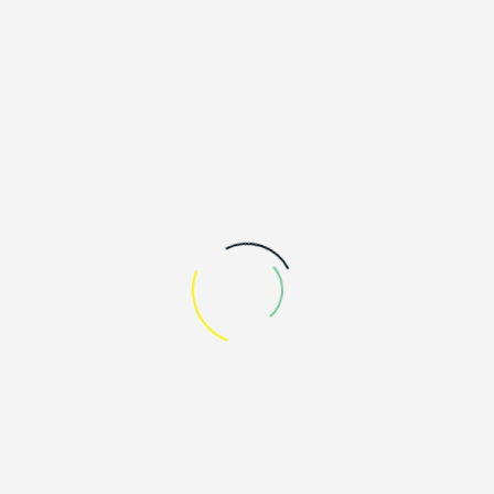
sein. Ende ist offen, woll!?
Fragen? mail@homebase-sauerland.de
ZURÜCK
NEWS
EVENTS
VIDEOS
DIE INITIATIVE
UNTERNEHMEN