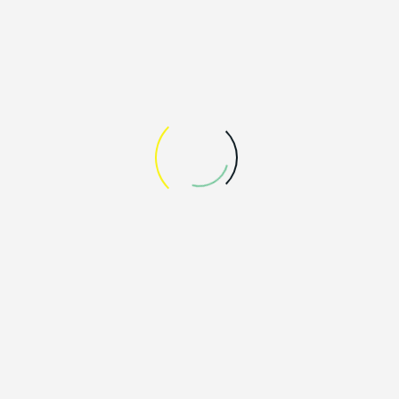
Personalentwicklung. Ansprechpartnerin ist
Christina Volb.
Kontakt:
BJB GmbH & Co. KG
Christina Volb • Werler Straße 1 • 59755 Arnsberg
Telefon 02932.982 -533 • christina.volb@bjb.com
• www.bjb.com"
Direkter Link zum Stellenangebot:
Auslandspraktikum in Spanien
Link zur Unternehmenspräsentation: BJB @
HomebaseSauerland
ZURÜCK