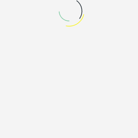
AWARD
KONTAKT
HOMEBASESAUERLAND E.V.
mail@homebase-sauerland.de
KONTAKT
Andreas Jansen,
andreas.jansen@homebase-sauerland.de
Dr. Daniel Streit
daniel.streit@homebase-sauerland.de